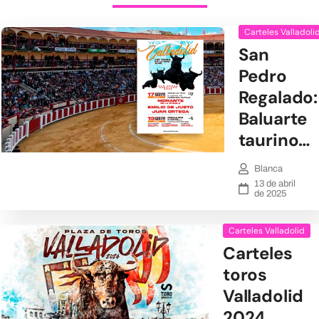
Carteles Valladoli
San
Pedro
Regalado:
Baluarte
taurino…
Blanca
13 de abril
de 2025
Carteles Valladolid
Carteles
toros
Valladolid
2024